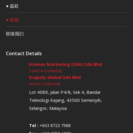
● 益处
● 新闻
联络我们
Contact Details
Eramas Marketing (SEA) Sdn Bhd
(1344216-X) (本地市场)
Erapoly Global Sdn Bhd
(829896-X) (海外市场)
Lot 4089, Jalan P4/8, Sek 4, Bandar
Teknologi Kajang, 43500 Semenyih,
Selangor, Malaysia
Tel :
+603 8723 7988