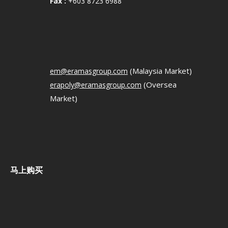
Fax :
+603 8723 6988
(Malaysia Market)
em@eramasgroup.com
(Oversea
erapoly@eramasgroup.com
Market)
马上购买